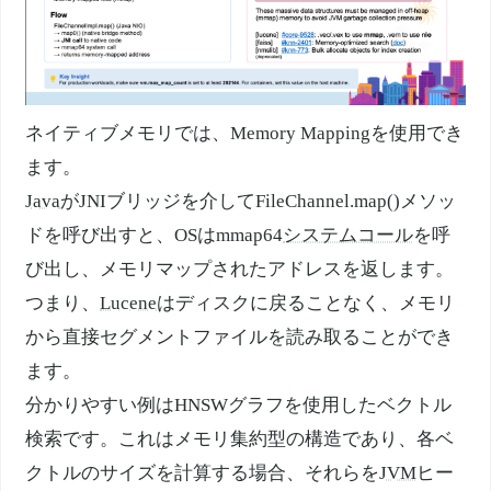
ネイティブメモリでは、Memory Mappingを使用でき
ます。
Java
がJNIブリッジを介してFileChannel.map()メソッ
ドを呼び出すと、OSはmmap64
システムコール
を呼
び出し、メモリマップされたアドレスを返します。
つまり、
Lucene
はディスクに戻ることなく、メモリ
から直接セグメントファイルを読み取ることができ
ます。
分かりやすい例はHNSWグラフを使用したベクトル
検索です。これはメモリ集約型の構造であり、各ベ
クトルのサイズを計算する場合、それらを
JVM
ヒー