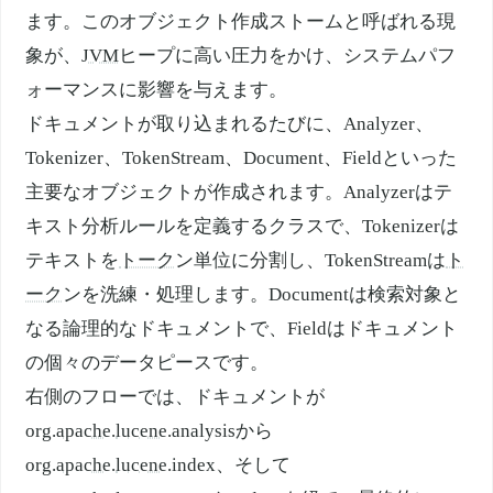
ます。このオブジェクト作成ストームと呼ばれる現
象が、
JVM
ヒープに高い圧力をかけ、システムパフ
ォーマンスに影響を与えます。
ドキュメントが取り込まれるたびに、Analyzer、
Tokenizer、TokenStream、Document、Fieldといった
主要なオブジェクトが作成されます。Analyzerはテ
キスト分析ルールを定義するクラスで、Tokenizerは
テキストを
トーク
ン単位に分割し、TokenStreamは
ト
ーク
ンを洗練・処理します。Documentは検索対象と
なる論理的なドキュメントで、Fieldはドキュメント
の個々のデータピースです。
右側のフローでは、ドキュメントが
org.
apache
.
lucene
.analysisから
org.
apache
.
lucene
.index、そして