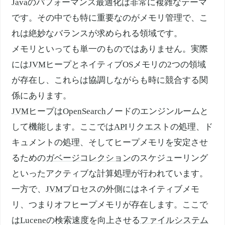
Java
のパフォーマンス最適化は非常に複雑なテーマ
です。その中でも特に重要なのがメモリ管理で、こ
れは絶妙なバランスが求められる領域です。
メモリといっても単一のものではありません。実際
には
JVM
ヒープとネイティブOSメモリの2つの領域
が存在し、これらは協調しながらも時に競合する関
係にあります。
JVM
ヒープは
OpenSearch
ノードのエンジンルームと
して機能します。ここでは
API
リク
エス
トの処理、ド
キュメントの処理、そしてヒープメモリを安定させ
るための
ガベージコレクション
のスケジューリング
といったアクティブな計算処理が行われています。
一方で、
JVM
プロセスの外側にはネイティブメモ
リ、つまりオフヒープメモリが存在します。ここで
は
Lucene
の検索速度を向上させる
ファイルシステム