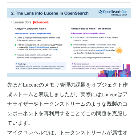
先ほど
Lucene
のメモリ管理の課題をオブジェクト作
成ストームと表現しましたが、実際には
Lucene
はア
ナライザーや
トーク
ンストリームのような既製の
コ
ンポーネント
を再利用することでこの問題を克服し
ています。
マイクロレベルでは、
トーク
ンストリームが属性オ